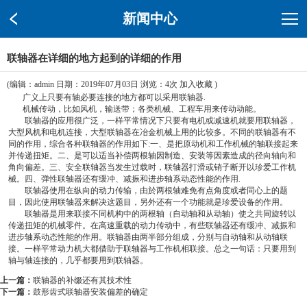
新闻中心
联轴器在详细的地方起到的详细的作用
(编辑：admin 日期：2019年07月03日 浏览：
4次
加入收藏
)
广义上只要有轴必要连接的地方都可以采用联轴器.
机械传动，比如风机，输送带；各类机械、工程车用来传动动能。
联轴器的应用很广泛，一样平常情况下只要有电机或减速机就要用联轴器，
大型风机和电机连接，大型联轴器在冶金机械上用的比较多。不同的联轴器有不
同的作用，综合各种联轴器的作用如下:一、是把原动机和工作机械的轴联接起来
并传递扭矩。二、是可以适当补偿两根轴因制造、安装等因素造成的径向轴向和
角向偏差。三、安全联轴器当发生过载时，联轴器打滑或销子断开以珍爱工作机
械。四、弹性联轴器还有缓冲、减振和进步轴系动态性能的作用.
联轴器使用在纵向的动力传输，由於两根轴难免有点角度或者同心上的题
目，因此使用联轴器来解决这题目，另外还有一个功能就是珍爱设备的作用。
联轴器是用来联接不同机构中的两根轴（自动轴和从动轴）使之共同旋转以
传递扭矩的机械零件。在高速重载的动力传动中，有些联轴器还有缓冲、减振和
进步轴系动态性能的作用。联轴器由两半部分组成，分别与自动轴和从动轴联
接。一样平常动力机大都借助于联轴器与工作机相联接。总之一句话：只要用到
轴与轴连接的，几乎都要用到联轴器。
上一篇：
联轴器的补缀还有其技术性
下一篇：
鼓形齿式联轴器安装偏差的确定