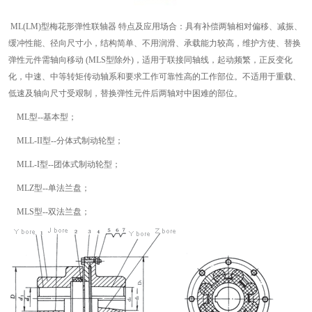
ML(LM)型梅花形弹性联轴器 特点及应用场合：具有补偿两轴相对偏移、减振、
缓冲性能、径向尺寸小，结构简单、不用润滑、承载能力较高，维护方使、替换
弹性元件需轴向移动 (MLS型除外)，适用于联接同轴线，起动频繁，正反变化
化，中速、中等转矩传动轴系和要求工作可靠性高的工作部位。不适用于重载、
低速及轴向尺寸受艰制，替换弹性元件后两轴对中困难的部位。
ML型--基本型；
MLL-II型--分体式制动轮型；
MLL-I型--团体式制动轮型；
MLZ型--单法兰盘；
MLS型--双法兰盘；