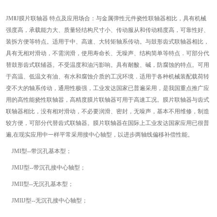
JMⅡJ膜片联轴器 特点及应用场合：与金属弹性元件挠性联轴器相比，具有机械
强度高，承载能力大、质量轻结构尺寸小、传动服从和传动精度高，可靠性好、
装拆方便等特点。适用于中、高速、大转矩轴系传动。与鼓形齿式联轴器相比，
具有无相对滑动，不需润滑，使用寿命长、无噪声、结构简单等特点．可部分代
替鼓形齿式联辅器。不受温度和油污影响。具有耐酸、碱，防腐蚀的特点。可用
于高温、低温文有油、有水和腐蚀介质的工况环境．适用于各种机械装配载荷转
变不大的轴系传动，通用性极强，工业发达国家已普遍采用，是我国重点推广应
用的高性能挠性联轴嚣，高精度膜片联轴器可用于高速工况。膜片联轴器与齿式
联轴器相比，没有相对滑动，不必要润滑、密封，无噪声，基本不用维修，制造
较方便，可部分代替齿式联轴器。膜片联轴器在国际上工业发达国家应用已很普
遍,在现实应用中一样平常采用接中心轴型，以进步两轴线偏移补偿性能。
JMI型--带沉孔基本型；
JMIJ型--带沉孔接中心轴型；
JMII型--无沉孔基本型；
JMIIJ型--无沉孔接中心轴型；